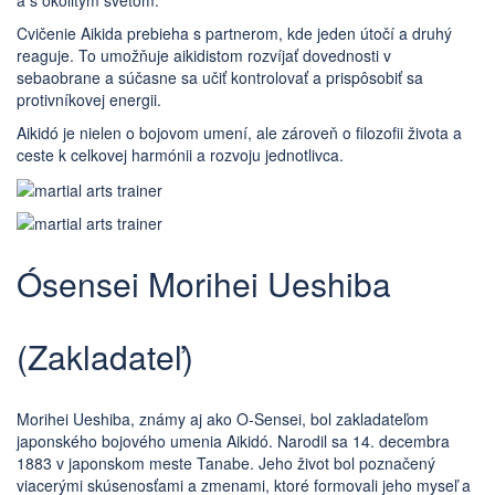
a s okolitým svetom.
Cvičenie Aikida prebieha s partnerom, kde jeden útočí a druhý
reaguje. To umožňuje aikidistom rozvíjať dovednosti v
sebaobrane a súčasne sa učiť kontrolovať a prispôsobiť sa
protivníkovej energii.
Aikidó je nielen o bojovom umení, ale zároveň o filozofii života a
ceste k celkovej harmónii a rozvoju jednotlivca.
Ósensei Morihei Ueshiba
(Zakladateľ)
Morihei Ueshiba, známy aj ako O-Sensei, bol zakladateľom
japonského bojového umenia Aikidó. Narodil sa 14. decembra
1883 v japonskom meste Tanabe. Jeho život bol poznačený
viacerými skúsenosťami a zmenami, ktoré formovali jeho myseľ a