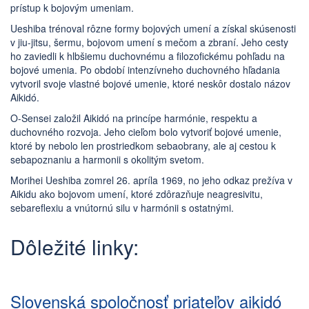
prístup k bojovým umeniam.
Ueshiba trénoval rôzne formy bojových umení a získal skúsenosti
v jiu-jitsu, šermu, bojovom umení s mečom a zbraní. Jeho cesty
ho zaviedli k hlbšiemu duchovnému a filozofickému pohľadu na
bojové umenia. Po období intenzívneho duchovného hľadania
vytvoril svoje vlastné bojové umenie, ktoré neskôr dostalo názov
Aikidó.
O-Sensei založil Aikidó na princípe harmónie, respektu a
duchovného rozvoja. Jeho cieľom bolo vytvoriť bojové umenie,
ktoré by nebolo len prostriedkom sebaobrany, ale aj cestou k
sebapoznaniu a harmonii s okolitým svetom.
Morihei Ueshiba zomrel 26. apríla 1969, no jeho odkaz prežíva v
Aikidu ako bojovom umení, ktoré zdôrazňuje neagresivitu,
sebareflexiu a vnútornú silu v harmónii s ostatnými.
Dôležité linky:
Slovenská spoločnosť priateľov aikidó