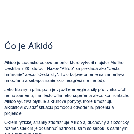
Čo je Aikidó
Aikidó je japonské bojové umenie, ktoré vytvoril majster Morihei
Ueshiba v 20. storočí. Názov "Aikidó" sa prekladá ako "Cesta
harmonie" alebo "Cesta sily". Toto bojové umenie sa zameriava
na obranu a sebapoznanie skrz neagresívne metódy.
Jeho hlavným princípom je využitie energie a sily protivníka proti
nemu samému, namiesto priameho súperenia alebo konfrontácie.
Aikidó využíva plynulé a kruhové pohyby, ktoré umožňujú
aikidistovi ovládať situáciu pomocou odvodenia, páčenia a
projekcie.
Okrem fyzickej stránky zdôrazňuje Aikidó aj duchovný a filozofický
rozmer. Cieľom je dosiahnuť harmóniu sám so sebou, s ostatnými