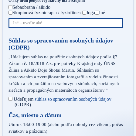
O aký druh pohybovej aktivity máte záujem?
Sebaobrana / aikido
Skupinová fyzioterapia / fyziofitness
Joga
Iné
Súhlas so spracovaním osobných údajov
(GDPR)
„Udeľujem súhlas na použitie osobných údajov podľa §7
Zákona č. 18/2018 Z.z. pre potreby Krajskej rady ÚNSS
Žilina a Aikido Dojo Shotai Martin. Súhlasím so
spracovaním a zverejňovaním fotografií a videí z činnosti
krúžku a ich použitím na webových stránkach, sociálnych
sieťach a propagačných materiáloch organizátorov.“
Udeľujem
súhlas so spracovaním osobných údajov
(GDPR).
Čas, miesto a dátum
Utorok 18:00-19:00 (alebo podľa dohody cez víkend, počas
sviatkov a prázdnin)