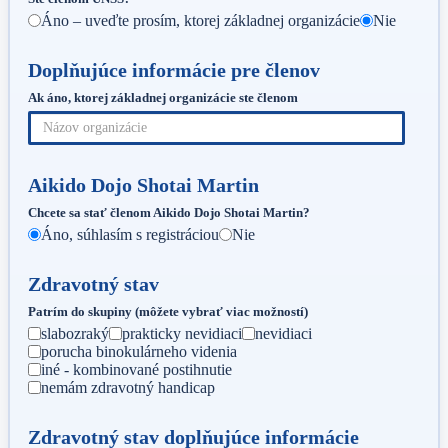
Áno – uveďte prosím, ktorej základnej organizácie
Nie
Doplňujúce informácie pre členov
Ak áno, ktorej základnej organizácie ste členom
Aikido Dojo Shotai Martin
Chcete sa stať členom Aikido Dojo Shotai Martin?
Áno, súhlasím s registráciou
Nie
Zdravotný stav
Patrím do skupiny (môžete vybrať viac možností)
slabozraký
prakticky nevidiaci
nevidiaci
porucha binokulárneho videnia
iné - kombinované postihnutie
nemám zdravotný handicap
Zdravotný stav doplňujúce informácie