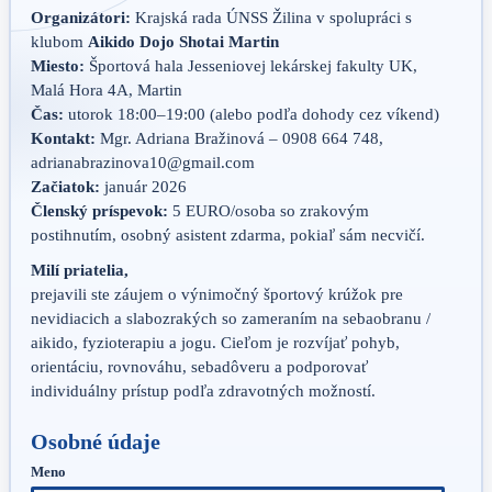
Organizátori:
Krajská rada ÚNSS Žilina v spolupráci s
klubom
Aikido Dojo Shotai Martin
Miesto:
Športová hala Jesseniovej lekárskej fakulty UK,
Malá Hora 4A, Martin
Čas:
utorok 18:00–19:00 (alebo podľa dohody cez víkend)
Kontakt:
Mgr. Adriana Bražinová – 0908 664 748,
adrianabrazinova10@gmail.com
Začiatok:
január 2026
Členský príspevok:
5 EURO/osoba so zrakovým
postihnutím, osobný asistent zdarma, pokiaľ sám necvičí.
Milí priatelia,
prejavili ste záujem o výnimočný športový krúžok pre
nevidiacich a slabozrakých so zameraním na sebaobranu /
aikido, fyzioterapiu a jogu. Cieľom je rozvíjať pohyb,
orientáciu, rovnováhu, sebadôveru a podporovať
individuálny prístup podľa zdravotných možností.
Osobné údaje
Meno