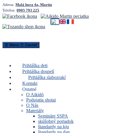
Adresa:
Malá hora 4a, Martin
Telefon:
0905 793 225
☰ Menu
☶ Zavrieť
Prihláška deti
Prihláška dospelí
Prihláška slabozrakí
Kontakt
Ostatné
O Aikidó
Podujatia shotai
O Nás
Materiály
Semináre SSPA
skúšobný poriadok
štandardy na kju
štandardy na dan